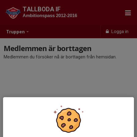
TALLBODA IF
Ambitionspass 2012-2016
Logga in
Truppen
Medlemmen är borttagen
Medlemmen du försöker nå är borttagen från hemsidan.