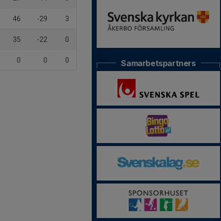
46
-29
3
35
-22
0
0
0
0
Samarbetspartners