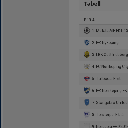
Tabell
P13 A
1. Motala AIF FK P13
2. IFK Nyköping
3. LBK Gottfridsberg
4. FC Norrköping Cit
5. Tallboda IF vit
6. IFK Norrköping F
7. Stångebro United
8. Torstorps IF blå
9. Norcopia FF P201