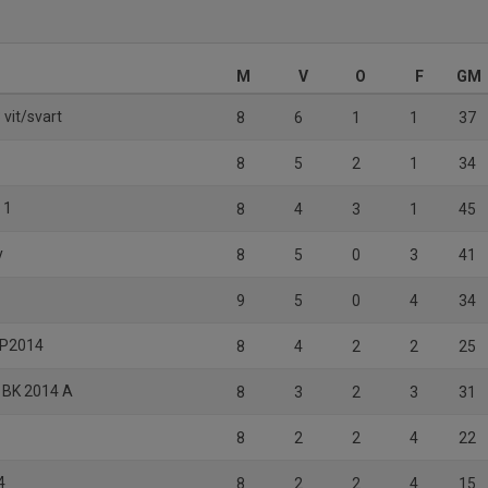
M
V
O
F
GM
 vit/svart
8
6
1
1
37
8
5
2
1
34
 1
8
4
3
1
45
y
8
5
0
3
41
9
5
0
4
34
K P2014
8
4
2
2
25
 BK 2014 A
8
3
2
3
31
8
2
2
4
22
4
8
2
2
4
15