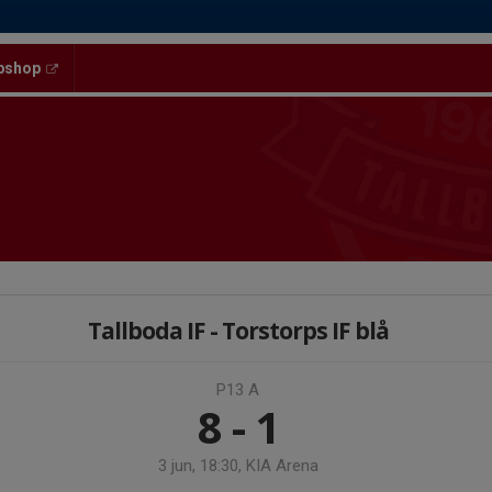
bshop
Tallboda IF - Torstorps IF blå
P13 A
8 - 1
3 jun, 18:30, KIA Arena