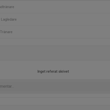
dtränare
n
Lagledare
Tränare
Inget referat skrivet