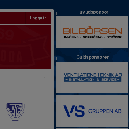
Huvudsponsor
Logga in
Guldsponsorer