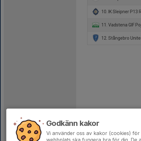
10. IK Sleipner P13 
11. Vadstena GIF Poj
12. Stångebro Unite
Godkänn kakor
Vi använder oss av kakor (cookies) för 
webbplats ska fungera bra för dig. De