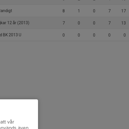
Randigt
8
1
0
7
17
kar 12 år (2013)
7
0
0
7
13
d BK 2013 U
0
0
0
0
0
att vår
 används även