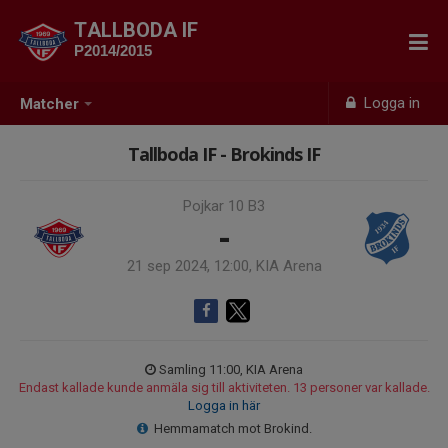
TALLBODA IF
P2014/2015
Logga in
Matcher
Tallboda IF - Brokinds IF
Pojkar 10 B3
-
21 sep 2024, 12:00, KIA Arena
Samling 11:00, KIA Arena
Endast kallade kunde anmäla sig till aktiviteten. 13 personer var kallade.
Logga in här
Hemmamatch mot Brokind.