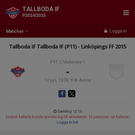
TALLBODA IF
P2014/2015
Logga in
Matcher
Tallboda IF Tallboda IF (P11) - Linköpings FF 2015
P11 C Mellersta 1
-
13 jun, 13:00, KIA Arena
Samling 12:15
Endast kallade kunde anmäla sig till aktiviteten. 12 personer var kallade.
Logga in här