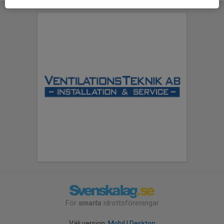
För
smarta
idrottsföreningar
Välj version:
Mobil
|
Desktop