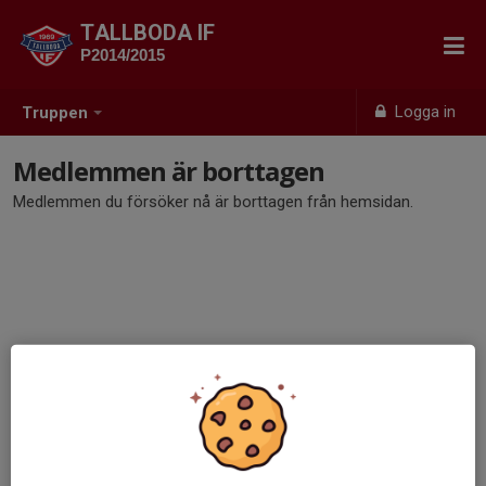
TALLBODA IF
P2014/2015
Logga in
Truppen
Medlemmen är borttagen
Medlemmen du försöker nå är borttagen från hemsidan.