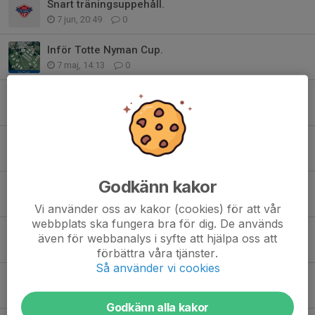
Snart träningsuppehåll.
7 jun, 20:49
0
Inför Totte Nyman Cup.
7 maj, 14:13
0
Seriepremiär, ny träningstid och cuper.
30 apr, 10:06
0
Sportlotten
25 apr, 17:27
0
Godkänn kakor
Seriestart och Totte Nyman Cup!
24 apr, 10:56
0
Vi använder oss av kakor (cookies) för att vår
webbplats ska fungera bra för dig. De används
Bullerby Cup Intresseanmälan.
även för webbanalys i syfte att hjälpa oss att
9 apr, 10:25
0
förbättra våra tjänster.
Så använder vi cookies
Cup i Norrköping 14 maj.
13 mar, 09:21
0
Godkänn alla kakor