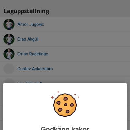
Laguppställning
Amor Jugovic
Elias Akgül
Eman Radetinac
Gustav Ankarstam
Leo Ejderfjäll
Liam Johansson
Lo Bröthlin
Godkänn kakor
Lukas Gunnarsson