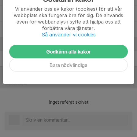
Vi använder oss av kakor (cookies) för att vår
Mikael Kaya
webbplats ska fungera bra för dig. De används
även för webbanalys i syfte att hjälpa oss att
förbättra våra tjänster.
Mille Quarford
Så använder vi cookies
Ledare
Godkänn alla kakor
Naris Radetinac
Assisterande tränare
Bara nödvändiga
Referat
Inget referat skrivet