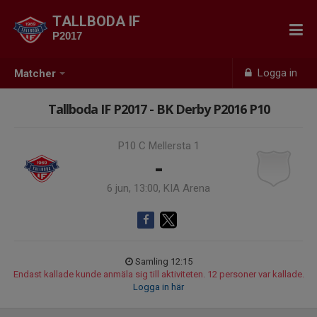
TALLBODA IF
P2017
Logga in
Matcher
Tallboda IF P2017 - BK Derby P2016 P10
P10 C Mellersta 1
-
6 jun, 13:00, KIA Arena
Samling 12:15
Endast kallade kunde anmäla sig till aktiviteten. 12 personer var kallade.
Logga in här