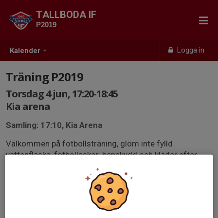
TALLBODA IF
P2019
Logga in
Kalender
Träning P2019
Torsdag 4 jun, 17:20-18:45
Kia arena
Samling: 17:10, Kia Arena
Välkommen på fotbollsträning, glöm inte fylld
vattenflaska, fotbollsskor, benskydd och kläder efter
väder.