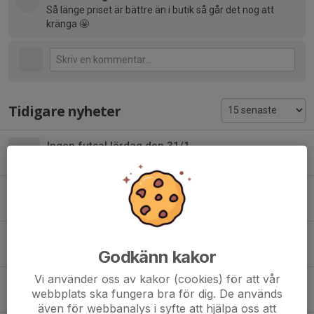
Så länge priset är bättre än i butik så går det nog att
kränga 🤩
Tidigare nyheter
Ingen futsal lördag den 31/1
28 jan, 23:30
0
Bingolottoförsäljning till uppesittarkvällen
24 okt 2023
17
Försäljning av Resturangchansen 2023-2024
12 aug 2023
5
Godkänn kakor
Vi använder oss av kakor (cookies) för att vår
Försäljning av restaurangchansen 2023/2024
webbplats ska fungera bra för dig. De används
5 aug 2023
3
även för webbanalys i syfte att hjälpa oss att