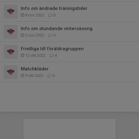
Info om ändrade träningstider
8 nov 2022
0
Info om stundande vintersäsong
2 nov 2022
0
Frivilliga till föräldragruppen
12 okt 2022
4
Matchkläder
9 okt 2022
0