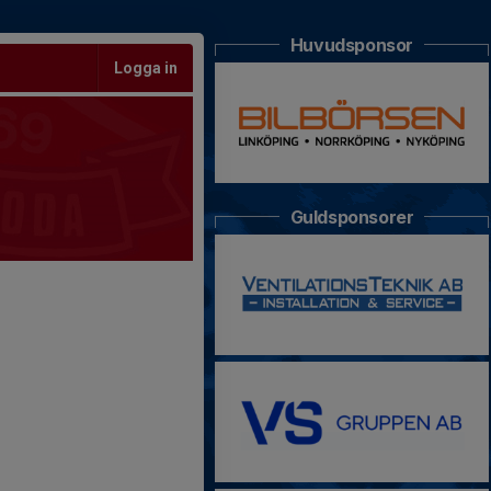
Huvudsponsor
Logga in
Guldsponsorer