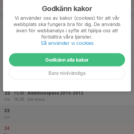
Sön
Godkänn kakor
v.34
Vi använder oss av kakor (cookies) för att vår
18
webbplats ska fungera bra för dig. De används
Mån
även för webbanalys i syfte att hjälpa oss att
förbättra våra tjänster.
19
Så använder vi cookies
Tis
20
Godkänn alla kakor
Ons
Bara nödvändiga
21
Tor
22
15:30
Ambitionspass 2015-2012
16:30
Fre
KIA Arena
23
Lör
24