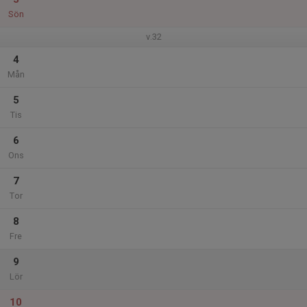
Sön
v.32
4
Mån
5
Tis
6
Ons
7
Tor
8
Fre
9
Lör
10