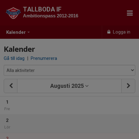
TALLBODA IF
Ambitionspass 2012-2016
Logga in
Kalender
Kalender
Gå till idag
|
Prenumerera
Augusti 2025
1
Fre
2
Lör
3