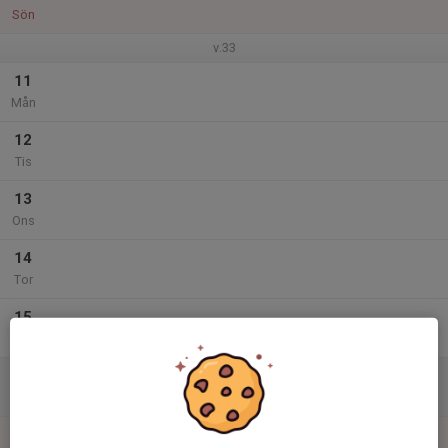
Sön
v.33
11
Mån
12
Tis
13
Ons
14
Tor
15
Fre
16
Lör
17