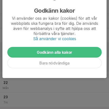
17
Godkänn kakor
Ons
Vi använder oss av kakor (cookies) för att vår
18
webbplats ska fungera bra för dig. De används
Tor
även för webbanalys i syfte att hjälpa oss att
19
15:30
Ambitionspass 2015-2012
förbättra våra tjänster.
16:30
Fre
Konstgräset Tallboda
Så använder vi cookies
20
Godkänn alla kakor
Lör
21
Bara nödvändiga
Sön
v.52
22
Mån
23
Tis