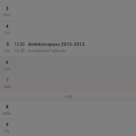
3
Ons
4
Tor
5
15:30
Ambitionspass 2015-2012
16:30
Fre
Konstgräset Tallboda
6
Lör
7
Sön
v.50
8
Mån
9
Tis