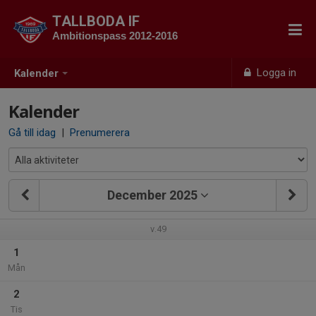
TALLBODA IF
Ambitionspass 2012-2016
Logga in
Kalender
Kalender
Gå till idag
|
Prenumerera
December 2025
v.49
1
Mån
2
Tis