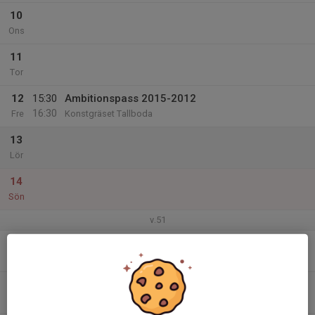
10
Ons
11
Tor
12
15:30
Ambitionspass 2015-2012
16:30
Fre
Konstgräset Tallboda
13
Lör
14
Sön
v.51
15
Mån
16
Tis